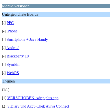
Mobile Versionen
Untergeordnete Boards
[-]
PPC
[-]
iPhone
[-]
Smartphone + Java Handy
[-]
Android
[-]
Blackberry 10
[-]
Symbian
[-]
WebOS
Themen
(1/1)
[1]
VERSCHOBEN: xdrip plus app
[2]
SiDiary und Accu-Chek Aviva Connect