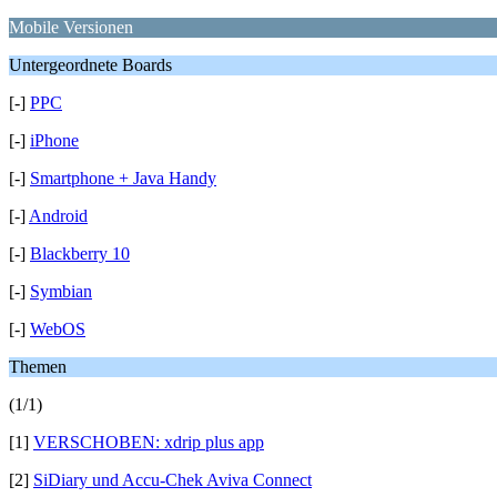
Mobile Versionen
Untergeordnete Boards
[-]
PPC
[-]
iPhone
[-]
Smartphone + Java Handy
[-]
Android
[-]
Blackberry 10
[-]
Symbian
[-]
WebOS
Themen
(1/1)
[1]
VERSCHOBEN: xdrip plus app
[2]
SiDiary und Accu-Chek Aviva Connect