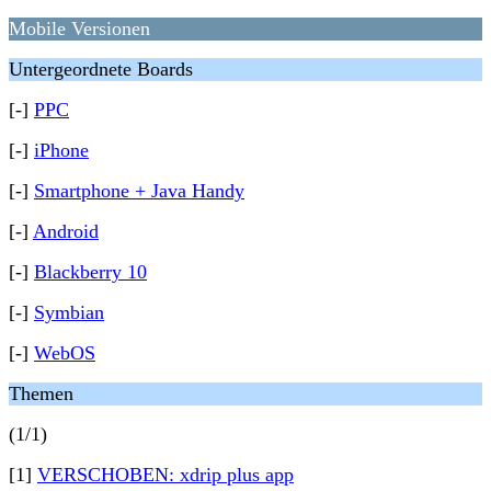
Mobile Versionen
Untergeordnete Boards
[-]
PPC
[-]
iPhone
[-]
Smartphone + Java Handy
[-]
Android
[-]
Blackberry 10
[-]
Symbian
[-]
WebOS
Themen
(1/1)
[1]
VERSCHOBEN: xdrip plus app