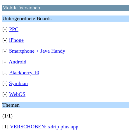
Mobile Versionen
Untergeordnete Boards
[-]
PPC
[-]
iPhone
[-]
Smartphone + Java Handy
[-]
Android
[-]
Blackberry 10
[-]
Symbian
[-]
WebOS
Themen
(1/1)
[1]
VERSCHOBEN: xdrip plus app