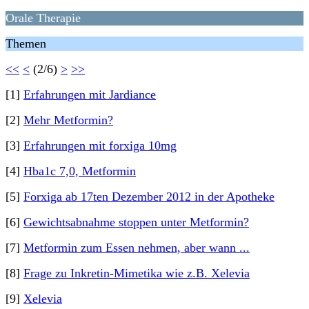
Orale Therapie
Themen
<<
<
(2/6)
>
>>
[1]
Erfahrungen mit Jardiance
[2]
Mehr Metformin?
[3]
Erfahrungen mit forxiga 10mg
[4]
Hba1c 7,0, Metformin
[5]
Forxiga ab 17ten Dezember 2012 in der Apotheke
[6]
Gewichtsabnahme stoppen unter Metformin?
[7]
Metformin zum Essen nehmen, aber wann ...
[8]
Frage zu Inkretin-Mimetika wie z.B. Xelevia
[9]
Xelevia