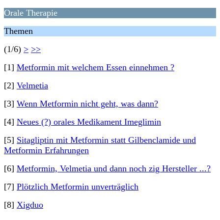
Orale Therapie
Themen
(1/6)
>
>>
[1]
Metformin mit welchem Essen einnehmen ?
[2]
Velmetia
[3]
Wenn Metformin nicht geht, was dann?
[4]
Neues (?) orales Medikament Imeglimin
[5]
Sitagliptin mit Metformin statt Gilbenclamide und
Metformin Erfahrungen
[6]
Metformin, Velmetia und dann noch zig Hersteller ...?
[7]
Plötzlich Metformin unverträglich
[8]
Xigduo