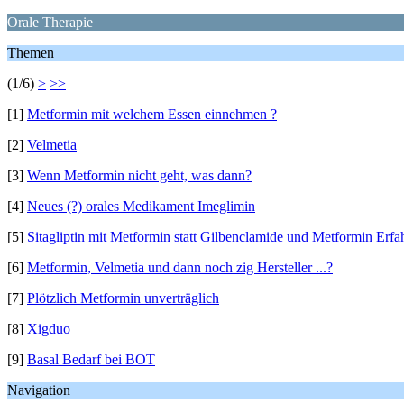
Orale Therapie
Themen
(1/6)
>
>>
[1]
Metformin mit welchem Essen einnehmen ?
[2]
Velmetia
[3]
Wenn Metformin nicht geht, was dann?
[4]
Neues (?) orales Medikament Imeglimin
[5]
Sitagliptin mit Metformin statt Gilbenclamide und Metformin Erf
[6]
Metformin, Velmetia und dann noch zig Hersteller ...?
[7]
Plötzlich Metformin unverträglich
[8]
Xigduo
[9]
Basal Bedarf bei BOT
Navigation