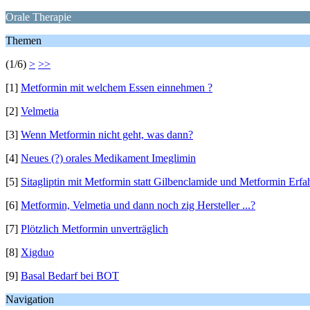
Orale Therapie
Themen
(1/6)
>
>>
[1]
Metformin mit welchem Essen einnehmen ?
[2]
Velmetia
[3]
Wenn Metformin nicht geht, was dann?
[4]
Neues (?) orales Medikament Imeglimin
[5]
Sitagliptin mit Metformin statt Gilbenclamide und Metformin Erf
[6]
Metformin, Velmetia und dann noch zig Hersteller ...?
[7]
Plötzlich Metformin unverträglich
[8]
Xigduo
[9]
Basal Bedarf bei BOT
Navigation