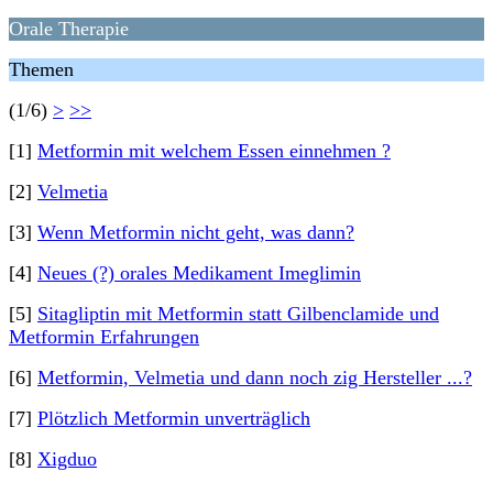
Orale Therapie
Themen
(1/6)
>
>>
[1]
Metformin mit welchem Essen einnehmen ?
[2]
Velmetia
[3]
Wenn Metformin nicht geht, was dann?
[4]
Neues (?) orales Medikament Imeglimin
[5]
Sitagliptin mit Metformin statt Gilbenclamide und
Metformin Erfahrungen
[6]
Metformin, Velmetia und dann noch zig Hersteller ...?
[7]
Plötzlich Metformin unverträglich
[8]
Xigduo