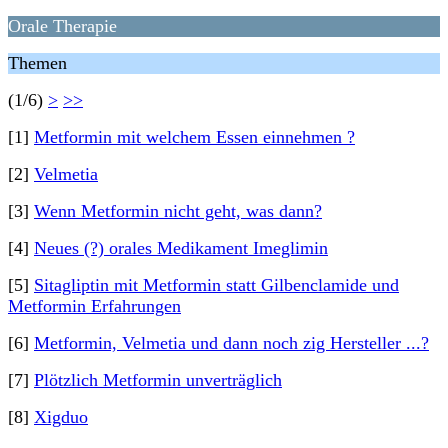
Orale Therapie
Themen
(1/6)
>
>>
[1]
Metformin mit welchem Essen einnehmen ?
[2]
Velmetia
[3]
Wenn Metformin nicht geht, was dann?
[4]
Neues (?) orales Medikament Imeglimin
[5]
Sitagliptin mit Metformin statt Gilbenclamide und
Metformin Erfahrungen
[6]
Metformin, Velmetia und dann noch zig Hersteller ...?
[7]
Plötzlich Metformin unverträglich
[8]
Xigduo