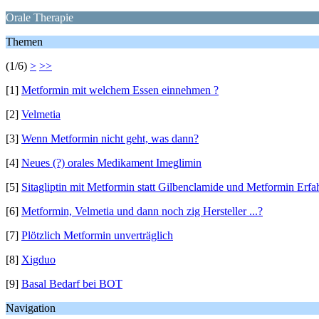
Orale Therapie
Themen
(1/6)
>
>>
[1]
Metformin mit welchem Essen einnehmen ?
[2]
Velmetia
[3]
Wenn Metformin nicht geht, was dann?
[4]
Neues (?) orales Medikament Imeglimin
[5]
Sitagliptin mit Metformin statt Gilbenclamide und Metformin Erf
[6]
Metformin, Velmetia und dann noch zig Hersteller ...?
[7]
Plötzlich Metformin unverträglich
[8]
Xigduo
[9]
Basal Bedarf bei BOT
Navigation