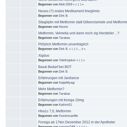
Begonnen von
Meli-2009
«
1
2
3
»
Neues (?) orales Medikament Imeglimin
Begonnen von
Dirk B.
Sitagliptin mit Metformin statt Gilbenclamide und Metform
Begonnen von
Neumi
Metformin, Velmetia und dann noch zig Hersteller ...?
Begonnen von
Tarabas
Plötzlich Metformin unverträglich
Begonnen von
Dirk B.
«
1
2
3
...
6
»
Xigduo
Begonnen von
Telefonjoker
«
1
2
»
Basal Bedarf bei BOT
Begonnen von
Dirk B.
Erfahrungen mit Jardiance
Begonnen von
KatjaMiyagi
Mehr Metformin?
Begonnen von
Tarabas
Erfahrungen mit forxiga 10mg
Begonnen von
Kathrin51
Hba1c 7,0, Metformin
Begonnen von
Hustensaeftle
Forxiga ab 17ten Dezember 2012 in der Apotheke
Begonnen von
juergenOBK
«
1
2
3
»