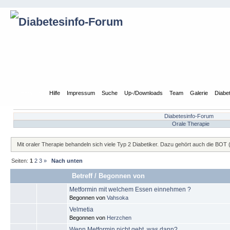
Übersicht
Hilfe
Impressum
Suche
Up-/Downloads
Team
Galerie
Diabe
Diabetesinfo-Forum
Orale Therapie
Mit oraler Therapie behandeln sich viele Typ 2 Diabetiker. Dazu gehört auch die BOT 
Seiten:
1
2
3
»
Nach unten
Betreff
/
Begonnen von
Metformin mit welchem Essen einnehmen ?
Begonnen von
Vahsoka
Velmetia
Begonnen von
Herzchen
Wenn Metformin nicht geht, was dann?