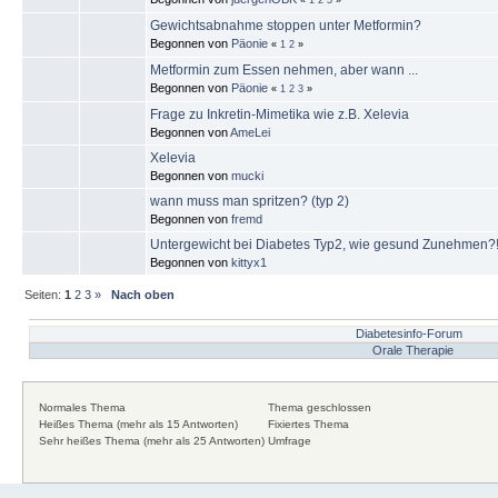
Gewichtsabnahme stoppen unter Metformin?
Begonnen von
Päonie
«
1
2
»
Metformin zum Essen nehmen, aber wann ...
Begonnen von
Päonie
«
1
2
3
»
Frage zu Inkretin-Mimetika wie z.B. Xelevia
Begonnen von
AmeLei
Xelevia
Begonnen von
mucki
wann muss man spritzen? (typ 2)
Begonnen von
fremd
Untergewicht bei Diabetes Typ2, wie gesund Zunehmen?
Begonnen von
kittyx1
Seiten:
1
2
3
»
Nach oben
Diabetesinfo-Forum
Orale Therapie
Normales Thema
Thema geschlossen
Heißes Thema (mehr als 15 Antworten)
Fixiertes Thema
Sehr heißes Thema (mehr als 25 Antworten)
Umfrage