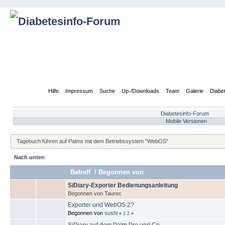
Übersicht
Hilfe
Impressum
Suche
Up-/Downloads
Team
Galerie
Diabe
Diabetesinfo-Forum
Mobile Versionen
Tagebuch führen auf Palms mit dem Betriebssystem "WebOS"
Nach unten
Betreff
/
Begonnen von
SiDiary-Exporter Bedienungsanleitung
Begonnen von
Taurec
Exporter und WebOS 2?
Begonnen von
sushi
«
1
2
»
SiDiary auf dem Palm Pre und Co.