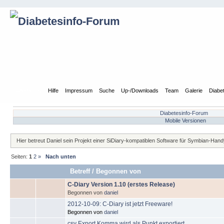
Übersicht
Hilfe
Impressum
Suche
Up-/Downloads
Team
Galerie
Diabe
Diabetesinfo-Forum
Mobile Versionen
Hier betreut Daniel sein Projekt einer SiDiary-kompatiblen Software für Symbian-Han
Seiten:
1
2
»
Nach unten
Betreff
/
Begonnen von
C-Diary Version 1.10 (erstes Release)
Begonnen von
daniel
2012-10-09: C-Diary ist jetzt Freeware!
Begonnen von
daniel
csv Export Komma wird als Punkt exportiert