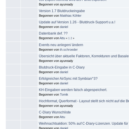
Begonnen von ayuready
Version 1.7 Blutdruckeingabe
Begonnen von
Matthias Köhler
Update auf Version 1.26 - Blutdruck-Support u.a.!
Begonnen von
daniel
Datenbank def. ??
Begonnen von
Attu
«
1
2
»
Events neu anlegen/ ändern
Begonnen von
th.schroeder
Übersicht über aktuelle Faktoren, Korrekturen und Basale
Begonnen von ayuready
Blutdruck-Eingabe in C-Diary
Begonnen von
daniel
Erfolgreicher AirSync mit Symbian^3?
Begonnen von
daniel
KH-Eingaben werden falsch abgespeichert.
Begonnen von
Tomik
Hochformat, Querformat - Layout stellt sich nicht auf die Br
Begonnen von ayuready
C-Diary Wunschliste
Begonnen von
Attu
Weihnachtsaktion: 50% auf C-Diary-Lizenzen. Update fü
Begonnen von
daniel