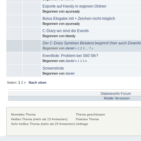
Exporte auf Handy in eigenen Ordner
Begonnen von ayuready
Bolus EIngabe mit + Zeichen nicht möglich
Begonnen von ayuready
C-Diary wo sind die Events
Begonnen von bloedy
Der C-Diary Symbian Betatest beginnt! (hier auch Downl
Begonnen von
daniel
«
1
2
3
...
7
»
Eventliste: Problem bei S60 5th?
Begonnen von
daniel
«
1
2
3
»
Screenshots
Begonnen von
daniel
Seiten:
1
2
»
Nach oben
Diabetesinfo-Forum
Mobile Versionen
Normales Thema
Thema geschlossen
Heißes Thema (mehr als 15 Antworten)
Fixiertes Thema
Sehr heißes Thema (mehr als 25 Antworten)
Umfrage