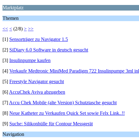
Marktplatz
Themen
<<
<
(2/8)
>
>>
[1]
Sensorträger zu Navigator 1.5
[2]
SiDiary 6.0 Software in deutsch gesucht
[3]
Insulinpumpe kaufen
[4]
Verkaufe Medtronic MiniMed Paradigm 722 Insulinpumpe 3ml in
[5]
Freestyle Navigator gesucht
[6]
AccuChek Aviva abzugeben
[7]
Accu Chek Mobile (alte Version) Schutztasche gesucht
[8]
Neue Katheter zu Verkaufen Quick Set sowie Felx Link..!!
[9]
Suche: Silikonhülle für Contour Messgerät
Navigation