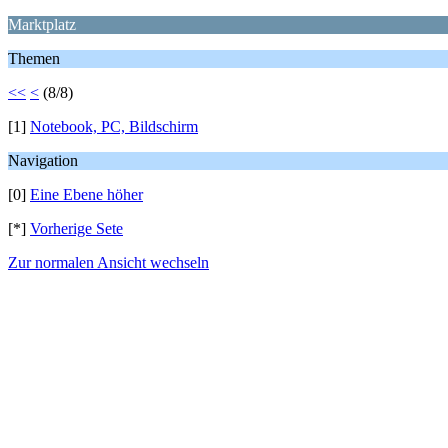
Marktplatz
Themen
<<
<
(8/8)
[1]
Notebook, PC, Bildschirm
Navigation
[0]
Eine Ebene höher
[*]
Vorherige Sete
Zur normalen Ansicht wechseln