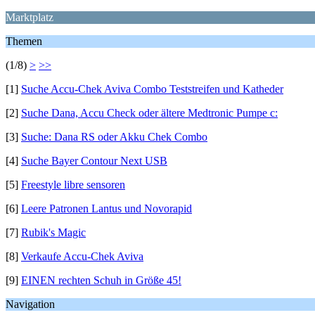
Marktplatz
Themen
(1/8)
>
>>
[1]
Suche Accu-Chek Aviva Combo Teststreifen und Katheder
[2]
Suche Dana, Accu Check oder ältere Medtronic Pumpe c:
[3]
Suche: Dana RS oder Akku Chek Combo
[4]
Suche Bayer Contour Next USB
[5]
Freestyle libre sensoren
[6]
Leere Patronen Lantus und Novorapid
[7]
Rubik's Magic
[8]
Verkaufe Accu-Chek Aviva
[9]
EINEN rechten Schuh in Größe 45!
Navigation