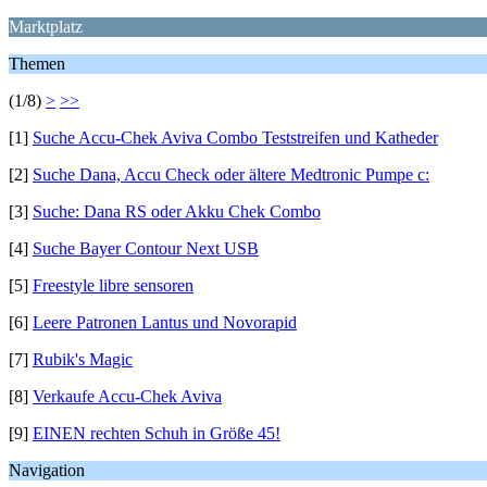
Marktplatz
Themen
(1/8)
>
>>
[1]
Suche Accu-Chek Aviva Combo Teststreifen und Katheder
[2]
Suche Dana, Accu Check oder ältere Medtronic Pumpe c:
[3]
Suche: Dana RS oder Akku Chek Combo
[4]
Suche Bayer Contour Next USB
[5]
Freestyle libre sensoren
[6]
Leere Patronen Lantus und Novorapid
[7]
Rubik's Magic
[8]
Verkaufe Accu-Chek Aviva
[9]
EINEN rechten Schuh in Größe 45!
Navigation