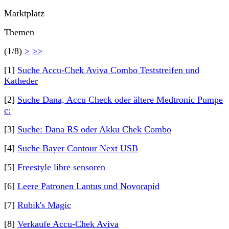
Marktplatz
Themen
(1/8)
>
>>
[1]
Suche Accu-Chek Aviva Combo Teststreifen und
Katheder
[2]
Suche Dana, Accu Check oder ältere Medtronic Pumpe
c:
[3]
Suche: Dana RS oder Akku Chek Combo
[4]
Suche Bayer Contour Next USB
[5]
Freestyle libre sensoren
[6]
Leere Patronen Lantus und Novorapid
[7]
Rubik's Magic
[8]
Verkaufe Accu-Chek Aviva