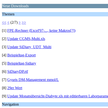
Neue Downloads
Themen
<<
<
(2/7)
>
>>
[1]
FPE-Rechner (Excel'97-..., keine Makros[?])
[2]
Update CGMS-Multi.xls
[3]
Update SiDiary_UDT_Multi
[4]
Beispieltag-Export
[5]
Beispieltag-Sidiary
[6]
SiDiaryDP.rtf
[7]
Gyuris DM-Management mmol/L
[8]
29er Wert
[9]
Update Monatsübersicht-Diabyte.xls mit editierbaren Laborparam
Navigation