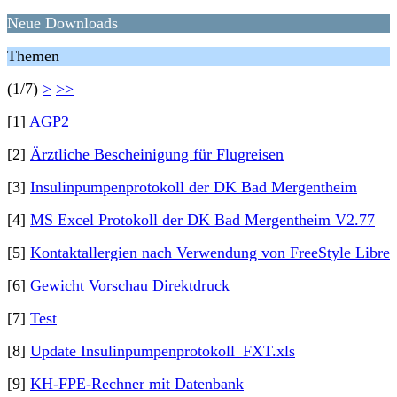
Neue Downloads
Themen
(1/7)
>
>>
[1]
AGP2
[2]
Ärztliche Bescheinigung für Flugreisen
[3]
Insulinpumpenprotokoll der DK Bad Mergentheim
[4]
MS Excel Protokoll der DK Bad Mergentheim V2.77
[5]
Kontaktallergien nach Verwendung von FreeStyle Libre
[6]
Gewicht Vorschau Direktdruck
[7]
Test
[8]
Update Insulinpumpenprotokoll_FXT.xls
[9]
KH-FPE-Rechner mit Datenbank