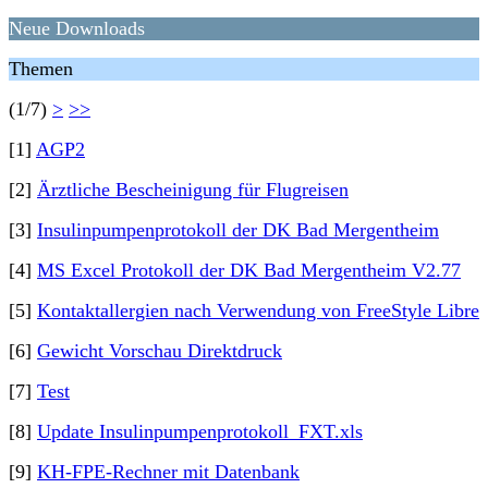
Neue Downloads
Themen
(1/7)
>
>>
[1]
AGP2
[2]
Ärztliche Bescheinigung für Flugreisen
[3]
Insulinpumpenprotokoll der DK Bad Mergentheim
[4]
MS Excel Protokoll der DK Bad Mergentheim V2.77
[5]
Kontaktallergien nach Verwendung von FreeStyle Libre
[6]
Gewicht Vorschau Direktdruck
[7]
Test
[8]
Update Insulinpumpenprotokoll_FXT.xls
[9]
KH-FPE-Rechner mit Datenbank