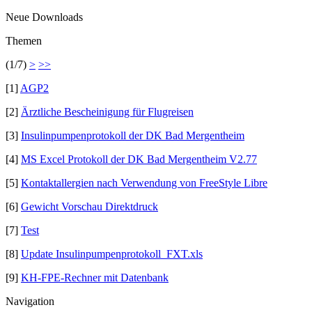
Neue Downloads
Themen
(1/7)
>
>>
[1]
AGP2
[2]
Ärztliche Bescheinigung für Flugreisen
[3]
Insulinpumpenprotokoll der DK Bad Mergentheim
[4]
MS Excel Protokoll der DK Bad Mergentheim V2.77
[5]
Kontaktallergien nach Verwendung von FreeStyle Libre
[6]
Gewicht Vorschau Direktdruck
[7]
Test
[8]
Update Insulinpumpenprotokoll_FXT.xls
[9]
KH-FPE-Rechner mit Datenbank
Navigation