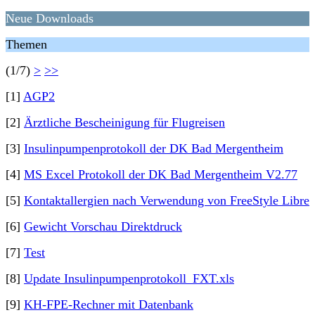
Neue Downloads
Themen
(1/7)
>
>>
[1]
AGP2
[2]
Ärztliche Bescheinigung für Flugreisen
[3]
Insulinpumpenprotokoll der DK Bad Mergentheim
[4]
MS Excel Protokoll der DK Bad Mergentheim V2.77
[5]
Kontaktallergien nach Verwendung von FreeStyle Libre
[6]
Gewicht Vorschau Direktdruck
[7]
Test
[8]
Update Insulinpumpenprotokoll_FXT.xls
[9]
KH-FPE-Rechner mit Datenbank