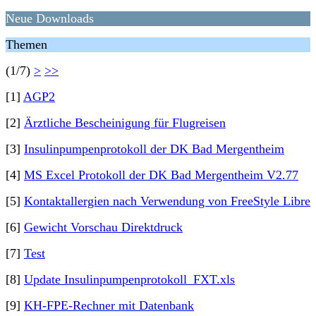
Neue Downloads
Themen
(1/7)
>
>>
[1]
AGP2
[2]
Ärztliche Bescheinigung für Flugreisen
[3]
Insulinpumpenprotokoll der DK Bad Mergentheim
[4]
MS Excel Protokoll der DK Bad Mergentheim V2.77
[5]
Kontaktallergien nach Verwendung von FreeStyle Libre
[6]
Gewicht Vorschau Direktdruck
[7]
Test
[8]
Update Insulinpumpenprotokoll_FXT.xls
[9]
KH-FPE-Rechner mit Datenbank