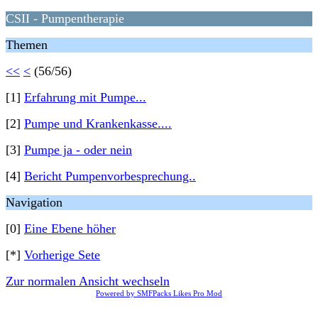
CSII - Pumpentherapie
Themen
<<
<
(56/56)
[1]
Erfahrung mit Pumpe...
[2]
Pumpe und Krankenkasse....
[3]
Pumpe ja - oder nein
[4]
Bericht Pumpenvorbesprechung..
Navigation
[0]
Eine Ebene höher
[*]
Vorherige Sete
Zur normalen Ansicht wechseln
Powered by SMFPacks Likes Pro Mod