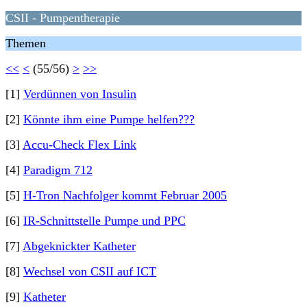
CSII - Pumpentherapie
Themen
<<
<
(55/56)
>
>>
[1]
Verdünnen von Insulin
[2]
Könnte ihm eine Pumpe helfen???
[3]
Accu-Check Flex Link
[4]
Paradigm 712
[5]
H-Tron Nachfolger kommt Februar 2005
[6]
IR-Schnittstelle Pumpe und PPC
[7]
Abgeknickter Katheter
[8]
Wechsel von CSII auf ICT
[9]
Katheter