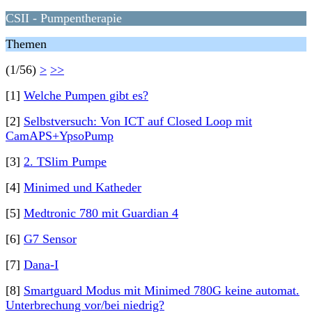
CSII - Pumpentherapie
Themen
(1/56)
>
>>
[1]
Welche Pumpen gibt es?
[2]
Selbstversuch: Von ICT auf Closed Loop mit
CamAPS+YpsoPump
[3]
2. TSlim Pumpe
[4]
Minimed und Katheder
[5]
Medtronic 780 mit Guardian 4
[6]
G7 Sensor
[7]
Dana-I
[8]
Smartguard Modus mit Minimed 780G keine automat.
Unterbrechung vor/bei niedrig?