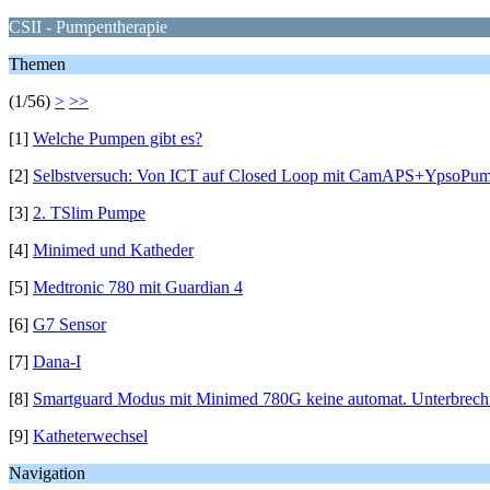
CSII - Pumpentherapie
Themen
(1/56)
>
>>
[1]
Welche Pumpen gibt es?
[2]
Selbstversuch: Von ICT auf Closed Loop mit CamAPS+YpsoPu
[3]
2. TSlim Pumpe
[4]
Minimed und Katheder
[5]
Medtronic 780 mit Guardian 4
[6]
G7 Sensor
[7]
Dana-I
[8]
Smartguard Modus mit Minimed 780G keine automat. Unterbrechu
[9]
Katheterwechsel
Navigation