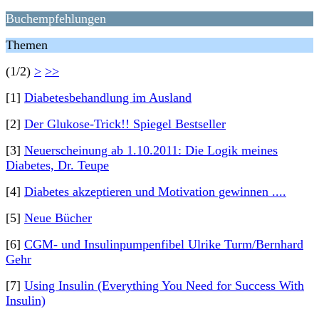
Buchempfehlungen
Themen
(1/2)
>
>>
[1]
Diabetesbehandlung im Ausland
[2]
Der Glukose-Trick!! Spiegel Bestseller
[3]
Neuerscheinung ab 1.10.2011: Die Logik meines
Diabetes, Dr. Teupe
[4]
Diabetes akzeptieren und Motivation gewinnen ....
[5]
Neue Bücher
[6]
CGM- und Insulinpumpenfibel Ulrike Turm/Bernhard
Gehr
[7]
Using Insulin (Everything You Need for Success With
Insulin)