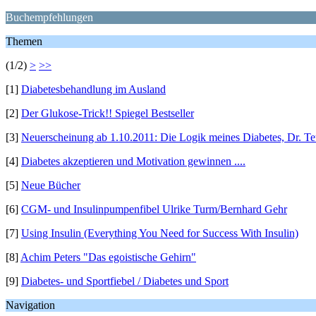
Buchempfehlungen
Themen
(1/2)
>
>>
[1]
Diabetesbehandlung im Ausland
[2]
Der Glukose-Trick!! Spiegel Bestseller
[3]
Neuerscheinung ab 1.10.2011: Die Logik meines Diabetes, Dr. T
[4]
Diabetes akzeptieren und Motivation gewinnen ....
[5]
Neue Bücher
[6]
CGM- und Insulinpumpenfibel Ulrike Turm/Bernhard Gehr
[7]
Using Insulin (Everything You Need for Success With Insulin)
[8]
Achim Peters "Das egoistische Gehirn"
[9]
Diabetes- und Sportfiebel / Diabetes und Sport
Navigation