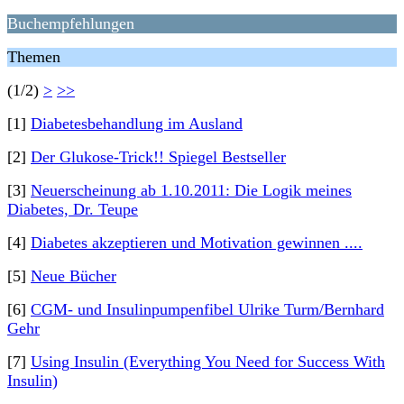
Buchempfehlungen
Themen
(1/2)
>
>>
[1]
Diabetesbehandlung im Ausland
[2]
Der Glukose-Trick!! Spiegel Bestseller
[3]
Neuerscheinung ab 1.10.2011: Die Logik meines
Diabetes, Dr. Teupe
[4]
Diabetes akzeptieren und Motivation gewinnen ....
[5]
Neue Bücher
[6]
CGM- und Insulinpumpenfibel Ulrike Turm/Bernhard
Gehr
[7]
Using Insulin (Everything You Need for Success With
Insulin)