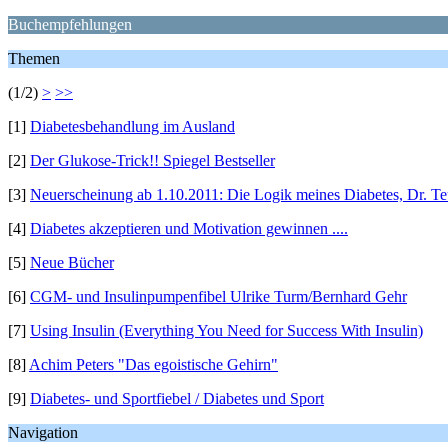
Buchempfehlungen
Themen
(1/2)
>
>>
[1]
Diabetesbehandlung im Ausland
[2]
Der Glukose-Trick!! Spiegel Bestseller
[3]
Neuerscheinung ab 1.10.2011: Die Logik meines Diabetes, Dr. T
[4]
Diabetes akzeptieren und Motivation gewinnen ....
[5]
Neue Bücher
[6]
CGM- und Insulinpumpenfibel Ulrike Turm/Bernhard Gehr
[7]
Using Insulin (Everything You Need for Success With Insulin)
[8]
Achim Peters "Das egoistische Gehirn"
[9]
Diabetes- und Sportfiebel / Diabetes und Sport
Navigation