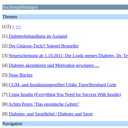
Buchempfehlungen
Themen
(1/2)
>
>>
[1]
Diabetesbehandlung im Ausland
[2]
Der Glukose-Trick!! Spiegel Bestseller
[3]
Neuerscheinung ab 1.10.2011: Die Logik meines Diabetes, Dr. T
[4]
Diabetes akzeptieren und Motivation gewinnen ....
[5]
Neue Bücher
[6]
CGM- und Insulinpumpenfibel Ulrike Turm/Bernhard Gehr
[7]
Using Insulin (Everything You Need for Success With Insulin)
[8]
Achim Peters "Das egoistische Gehirn"
[9]
Diabetes- und Sportfiebel / Diabetes und Sport
Navigation