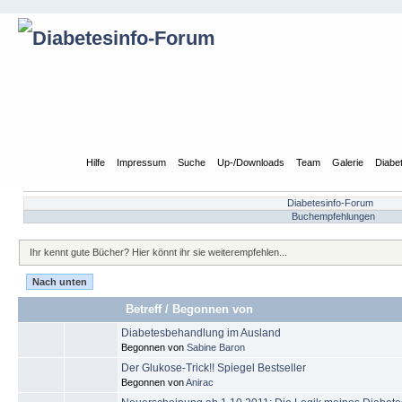
Übersicht
Hilfe
Impressum
Suche
Up-/Downloads
Team
Galerie
Diabe
Diabetesinfo-Forum
Buchempfehlungen
Ihr kennt gute Bücher? Hier könnt ihr sie weiterempfehlen...
Nach unten
Betreff
/
Begonnen von
Diabetesbehandlung im Ausland
Begonnen von
Sabine Baron
Der Glukose-Trick!! Spiegel Bestseller
Begonnen von
Anirac