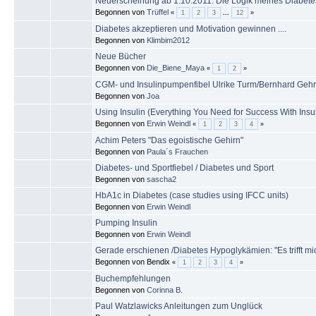
Neuerscheinung ab 1.10.2011: Die Logik meines Diabetes
Begonnen von
Trüffel
«
1
2
3
...
12
»
Diabetes akzeptieren und Motivation gewinnen ....
Begonnen von
Klimbim2012
Neue Bücher
Begonnen von
Die_Biene_Maya
«
1
2
»
CGM- und Insulinpumpenfibel Ulrike Turm/Bernhard Gehr
Begonnen von
Joa
Using Insulin (Everything You Need for Success With Insul
Begonnen von
Erwin Weindl
«
1
2
3
4
»
Achim Peters "Das egoistische Gehirn"
Begonnen von
Paula´s Frauchen
Diabetes- und Sportfiebel / Diabetes und Sport
Begonnen von
sascha2
HbA1c in Diabetes (case studies using IFCC units)
Begonnen von
Erwin Weindl
Pumping Insulin
Begonnen von
Erwin Weindl
Gerade erschienen /Diabetes Hypoglykämien: "Es trifft mich 
Begonnen von Bendix
«
1
2
3
4
»
Buchempfehlungen
Begonnen von
Corinna B.
Paul Watzlawicks Anleitungen zum Unglück