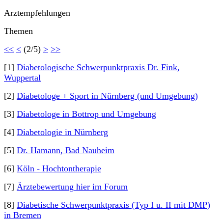
Arztempfehlungen
Themen
<<
<
(2/5)
>
>>
[1]
Diabetologische Schwerpunktpraxis Dr. Fink,
Wuppertal
[2]
Diabetologe + Sport in Nürnberg (und Umgebung)
[3]
Diabetologe in Bottrop und Umgebung
[4]
Diabetologie in Nürnberg
[5]
Dr. Hamann, Bad Nauheim
[6]
Köln - Hochtontherapie
[7]
Ärztebewertung hier im Forum
[8]
Diabetische Schwerpunktpraxis (Typ I u. II mit DMP)
in Bremen