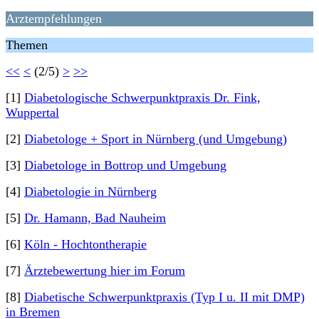
Arztempfehlungen
Themen
<<
<
(2/5)
>
>>
[1]
Diabetologische Schwerpunktpraxis Dr. Fink,
Wuppertal
[2]
Diabetologe + Sport in Nürnberg (und Umgebung)
[3]
Diabetologe in Bottrop und Umgebung
[4]
Diabetologie in Nürnberg
[5]
Dr. Hamann, Bad Nauheim
[6]
Köln - Hochtontherapie
[7]
Ärztebewertung hier im Forum
[8]
Diabetische Schwerpunktpraxis (Typ I u. II mit DMP)
in Bremen