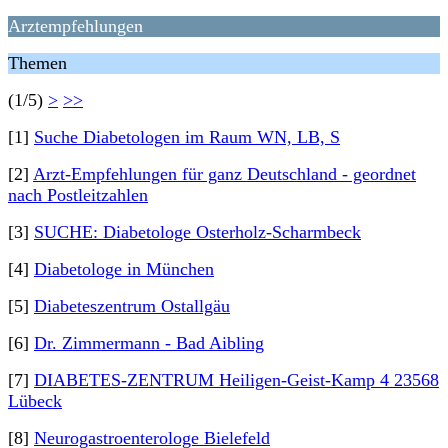
Arztempfehlungen
Themen
(1/5)
>
>>
[1]
Suche Diabetologen im Raum WN, LB, S
[2]
Arzt-Empfehlungen für ganz Deutschland - geordnet
nach Postleitzahlen
[3]
SUCHE: Diabetologe Osterholz-Scharmbeck
[4]
Diabetologe in München
[5]
Diabeteszentrum Ostallgäu
[6]
Dr. Zimmermann - Bad Aibling
[7]
DIABETES-ZENTRUM Heiligen-Geist-Kamp 4 23568
Lübeck
[8]
Neurogastroenterologe Bielefeld