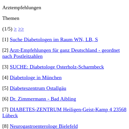
Arztempfehlungen
Themen
(1/5)
>
>>
[1]
Suche Diabetologen im Raum WN, LB, S
[2]
Arzt-Empfehlungen für ganz Deutschland - geordnet
nach Postleitzahlen
[3]
SUCHE: Diabetologe Osterholz-Scharmbeck
[4]
Diabetologe in München
[5]
Diabeteszentrum Ostallgäu
[6]
Dr. Zimmermann - Bad Aibling
[7]
DIABETES-ZENTRUM Heiligen-Geist-Kamp 4 23568
Lübeck
[8]
Neurogastroenterologe Bielefeld