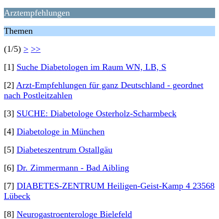
Arztempfehlungen
Themen
(1/5)
>
>>
[1]
Suche Diabetologen im Raum WN, LB, S
[2]
Arzt-Empfehlungen für ganz Deutschland - geordnet
nach Postleitzahlen
[3]
SUCHE: Diabetologe Osterholz-Scharmbeck
[4]
Diabetologe in München
[5]
Diabeteszentrum Ostallgäu
[6]
Dr. Zimmermann - Bad Aibling
[7]
DIABETES-ZENTRUM Heiligen-Geist-Kamp 4 23568
Lübeck
[8]
Neurogastroenterologe Bielefeld