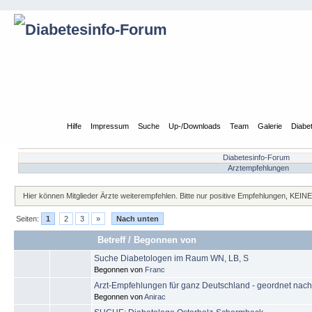
Übersicht
Hilfe
Impressum
Suche
Up-/Downloads
Team
Galerie
Diabe
Diabetesinfo-Forum
Arztempfehlungen
Hier können Mitglieder Ärzte weiterempfehlen. Bitte nur positive Empfehlungen, KEIN
Seiten:
1
2
3
»
Nach unten
Betreff
/
Begonnen von
Suche Diabetologen im Raum WN, LB, S
Begonnen von
Franc
Arzt-Empfehlungen für ganz Deutschland - geordnet nach
Begonnen von
Anirac