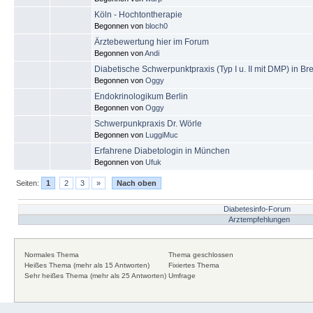
Köln - Hochtontherapie
Begonnen von
bloch0
Ärztebewertung hier im Forum
Begonnen von
Andi
Diabetische Schwerpunktpraxis (Typ I u. II mit DMP) in B
Begonnen von
Oggy
Endokrinologikum Berlin
Begonnen von
Oggy
Schwerpunkpraxis Dr. Wörle
Begonnen von
LuggiMuc
Erfahrene Diabetologin in München
Begonnen von
Ufuk
Seiten:
1
2
3
»
Nach oben
Diabetesinfo-Forum
Arztempfehlungen
Normales Thema
Thema geschlossen
Heißes Thema (mehr als 15 Antworten)
Fixiertes Thema
Sehr heißes Thema (mehr als 25 Antworten)
Umfrage