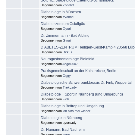
SUCHE: Diabetologe Osterholz-Scharmbeck
Begonnen von
Zottellot
Diabetologe in München
Begonnen von
Yvonne
Diabeteszentrum Ostallgäu
Begonnen von
Gyuri
Dr. Zimmermann - Bad Aibling
Begonnen von
Gyuri
DIABETES-ZENTRUM Heiligen-Geist-Kamp 4 23568 Lüb
Begonnen von
Dirk B.
Neurogastroenterologe Bielefeld
Begonnen von
Angel2007
Praxisgemeinschaft an der Kaisereiche, Berlin
Begonnen von
Oggy
Diabetologische Schwerpunktpraxis Dr. Fink, Wuppertal
Begonnen von
TrekLady
Diabetologe + Sport in Nürnberg (und Umgebung)
Begonnen von
Floh
Diabetologe in Bottrop und Umgebung
Begonnen von
ich bins mal wieder
Diabetologie in Nürnberg
Begonnen von ayuready
Dr. Hamann, Bad Nauheim
Begonnen von
warp