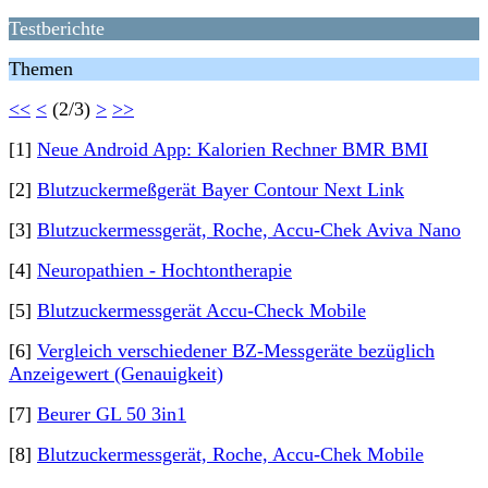
Testberichte
Themen
<<
<
(2/3)
>
>>
[1]
Neue Android App: Kalorien Rechner BMR BMI
[2]
Blutzuckermeßgerät Bayer Contour Next Link
[3]
Blutzuckermessgerät, Roche, Accu-Chek Aviva Nano
[4]
Neuropathien - Hochtontherapie
[5]
Blutzuckermessgerät Accu-Check Mobile
[6]
Vergleich verschiedener BZ-Messgeräte bezüglich
Anzeigewert (Genauigkeit)
[7]
Beurer GL 50 3in1
[8]
Blutzuckermessgerät, Roche, Accu-Chek Mobile