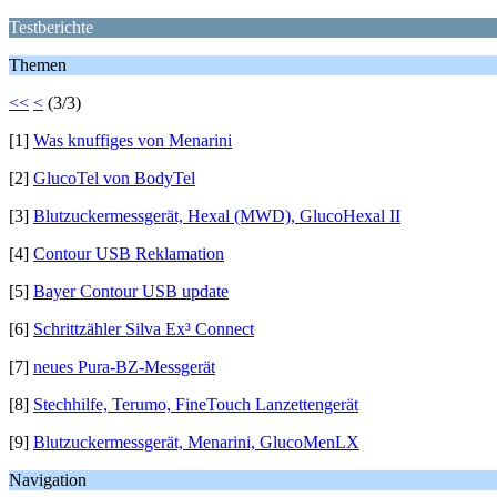
Testberichte
Themen
<<
<
(3/3)
[1]
Was knuffiges von Menarini
[2]
GlucoTel von BodyTel
[3]
Blutzuckermessgerät, Hexal (MWD), GlucoHexal II
[4]
Contour USB Reklamation
[5]
Bayer Contour USB update
[6]
Schrittzähler Silva Ex³ Connect
[7]
neues Pura-BZ-Messgerät
[8]
Stechhilfe, Terumo, FineTouch Lanzettengerät
[9]
Blutzuckermessgerät, Menarini, GlucoMenLX
Navigation