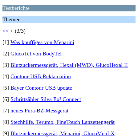
Testberichte
Themen
<<
<
(3/3)
[1]
Was knuffiges von Menarini
[2]
GlucoTel von BodyTel
[3]
Blutzuckermessgerät, Hexal (MWD), GlucoHexal II
[4]
Contour USB Reklamation
[5]
Bayer Contour USB update
[6]
Schrittzähler Silva Ex³ Connect
[7]
neues Pura-BZ-Messgerät
[8]
Stechhilfe, Terumo, FineTouch Lanzettengerät
[9]
Blutzuckermessgerät, Menarini, GlucoMenLX