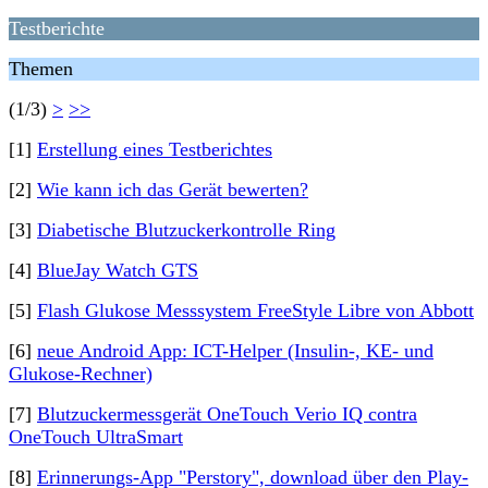
Testberichte
Themen
(1/3)
>
>>
[1]
Erstellung eines Testberichtes
[2]
Wie kann ich das Gerät bewerten?
[3]
Diabetische Blutzuckerkontrolle Ring
[4]
BlueJay Watch GTS
[5]
Flash Glukose Messsystem FreeStyle Libre von Abbott
[6]
neue Android App: ICT-Helper (Insulin-, KE- und
Glukose-Rechner)
[7]
Blutzuckermessgerät OneTouch Verio IQ contra
OneTouch UltraSmart
[8]
Erinnerungs-App "Perstory", download über den Play-