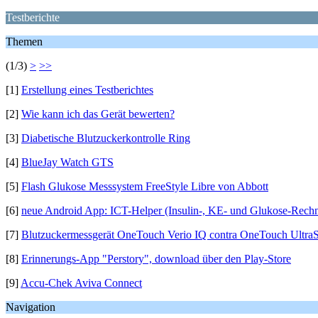
Testberichte
Themen
(1/3)
>
>>
[1]
Erstellung eines Testberichtes
[2]
Wie kann ich das Gerät bewerten?
[3]
Diabetische Blutzuckerkontrolle Ring
[4]
BlueJay Watch GTS
[5]
Flash Glukose Messsystem FreeStyle Libre von Abbott
[6]
neue Android App: ICT-Helper (Insulin-, KE- und Glukose-Rechn
[7]
Blutzuckermessgerät OneTouch Verio IQ contra OneTouch Ultra
[8]
Erinnerungs-App "Perstory", download über den Play-Store
[9]
Accu-Chek Aviva Connect
Navigation