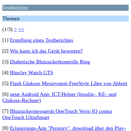
Testberichte
Themen
(1/3)
>
>>
[1]
Erstellung eines Testberichtes
[2]
Wie kann ich das Gerät bewerten?
[3]
Diabetische Blutzuckerkontrolle Ring
[4]
BlueJay Watch GTS
[5]
Flash Glukose Messsystem FreeStyle Libre von Abbott
[6]
neue Android App: ICT-Helper (Insulin-, KE- und
Glukose-Rechner)
[7]
Blutzuckermessgerät OneTouch Verio IQ contra
OneTouch UltraSmart
[8]
Erinnerungs-App "Perstory", download über den Play-