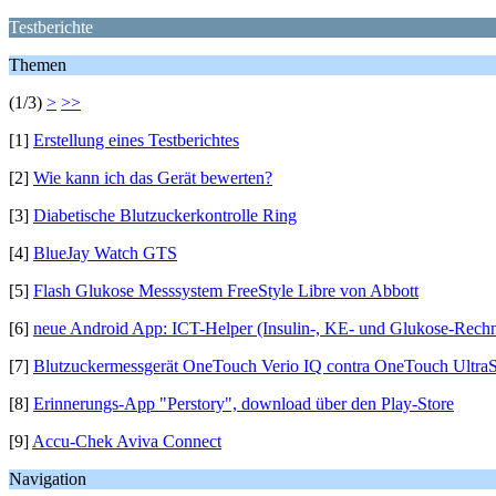
Testberichte
Themen
(1/3)
>
>>
[1]
Erstellung eines Testberichtes
[2]
Wie kann ich das Gerät bewerten?
[3]
Diabetische Blutzuckerkontrolle Ring
[4]
BlueJay Watch GTS
[5]
Flash Glukose Messsystem FreeStyle Libre von Abbott
[6]
neue Android App: ICT-Helper (Insulin-, KE- und Glukose-Rechn
[7]
Blutzuckermessgerät OneTouch Verio IQ contra OneTouch Ultra
[8]
Erinnerungs-App "Perstory", download über den Play-Store
[9]
Accu-Chek Aviva Connect
Navigation