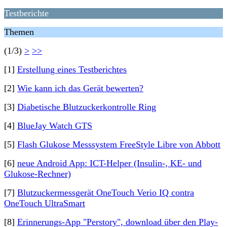
Testberichte
Themen
(1/3)
>
>>
[1]
Erstellung eines Testberichtes
[2]
Wie kann ich das Gerät bewerten?
[3]
Diabetische Blutzuckerkontrolle Ring
[4]
BlueJay Watch GTS
[5]
Flash Glukose Messsystem FreeStyle Libre von Abbott
[6]
neue Android App: ICT-Helper (Insulin-, KE- und
Glukose-Rechner)
[7]
Blutzuckermessgerät OneTouch Verio IQ contra
OneTouch UltraSmart
[8]
Erinnerungs-App "Perstory", download über den Play-