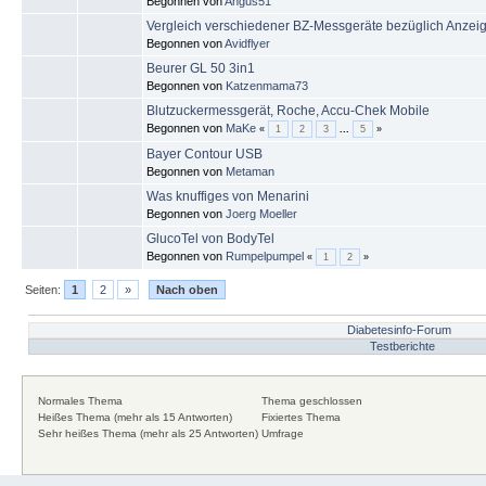
Begonnen von
Angus51
Vergleich verschiedener BZ-Messgeräte bezüglich Anzeig
Begonnen von
Avidflyer
Beurer GL 50 3in1
Begonnen von
Katzenmama73
Blutzuckermessgerät, Roche, Accu-Chek Mobile
Begonnen von
MaKe
«
1
2
3
...
5
»
Bayer Contour USB
Begonnen von
Metaman
Was knuffiges von Menarini
Begonnen von
Joerg Moeller
GlucoTel von BodyTel
Begonnen von
Rumpelpumpel
«
1
2
»
Seiten:
1
2
»
Nach oben
Diabetesinfo-Forum
Testberichte
Normales Thema
Thema geschlossen
Heißes Thema (mehr als 15 Antworten)
Fixiertes Thema
Sehr heißes Thema (mehr als 25 Antworten)
Umfrage