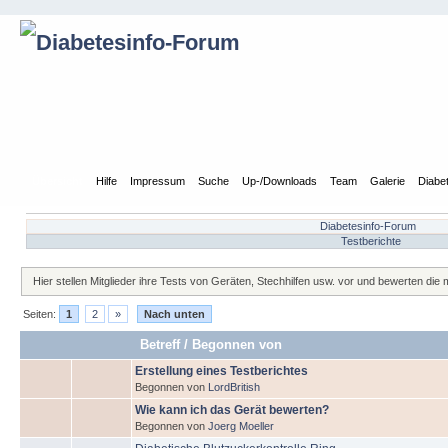
Übersicht
Hilfe
Impressum
Suche
Up-/Downloads
Team
Galerie
Diabe
Diabetesinfo-Forum
Testberichte
Hier stellen Mitglieder ihre Tests von Geräten, Stechhilfen usw. vor und bewerten die 
Seiten:
1
2
»
Nach unten
Betreff
/
Begonnen von
Erstellung eines Testberichtes
Begonnen von
LordBritish
Wie kann ich das Gerät bewerten?
Begonnen von
Joerg Moeller