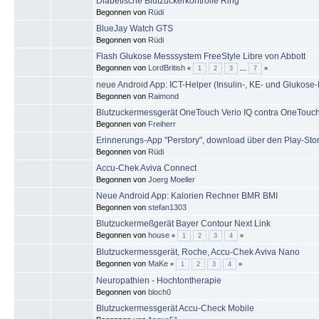
Diabetische Blutzuckerkontrolle Ring
Begonnen von
Rüdi
BlueJay Watch GTS
Begonnen von
Rüdi
Flash Glukose Messsystem FreeStyle Libre von Abbott
Begonnen von
LordBritish
«
1
2
3
...
7
»
neue Android App: ICT-Helper (Insulin-, KE- und Glukose
Begonnen von
Raimond
Blutzuckermessgerät OneTouch Verio IQ contra OneTouch
Begonnen von
Freiherr
Erinnerungs-App "Perstory", download über den Play-Sto
Begonnen von
Rüdi
Accu-Chek Aviva Connect
Begonnen von
Joerg Moeller
Neue Android App: Kalorien Rechner BMR BMI
Begonnen von
stefan1303
Blutzuckermeßgerät Bayer Contour Next Link
Begonnen von
house
«
1
2
3
4
»
Blutzuckermessgerät, Roche, Accu-Chek Aviva Nano
Begonnen von
MaKe
«
1
2
3
4
»
Neuropathien - Hochtontherapie
Begonnen von
bloch0
Blutzuckermessgerät Accu-Check Mobile